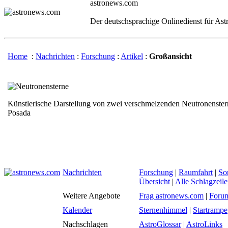
astronews.com
Der deutschsprachige Onlinedienst für As
Home
:
Nachrichten
:
Forschung
:
Artikel
:
Großansicht
Künstlerische Darstellung von zwei verschmelzenden Neutronenster
Posada
Nachrichten
Forschung
|
Raumfahrt
|
So
Übersicht
|
Alle Schlagzeil
Weitere Angebote
Frag astronews.com
|
Foru
Kalender
Sternenhimmel
|
Startrampe
Nachschlagen
AstroGlossar
|
AstroLinks