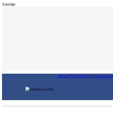
Anzeige
Home
|
Nachrichten
|
Frag astron