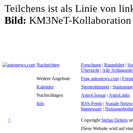
Teilchens ist als Linie von lin
Bild:
KM3NeT-Kollaboration
Nachrichten
Forschung
|
Raumfahrt
|
So
Übersicht
|
Alle Schlagzeil
Weitere Angebote
Frag astronews.com
|
Foru
Kalender
Sternenhimmel
|
Startrampe
Nachschlagen
AstroGlossar
|
AstroLinks
Info
RSS-Feeds
|
Soziale Netzw
Impressum
|
Nutzungsbedi
^
Copyright
Stefan Deiters
un
Diese Website wird auf ein