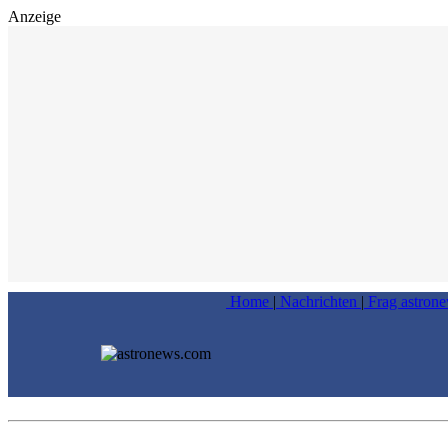
Anzeige
Home
|
Nachrichten
|
Frag astron