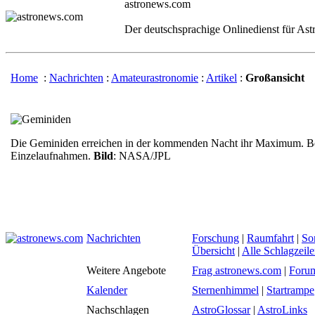
astronews.com
Der deutschsprachige Onlinedienst für As
Home
:
Nachrichten
:
Amateurastronomie
:
Artikel
:
Großansicht
Die Geminiden erreichen in der kommenden Nacht ihr Maximum. Bei
Einzelaufnahmen.
Bild
: NASA/JPL
Nachrichten
Forschung
|
Raumfahrt
|
So
Übersicht
|
Alle Schlagzeil
Weitere Angebote
Frag astronews.com
|
Foru
Kalender
Sternenhimmel
|
Startrampe
Nachschlagen
AstroGlossar
|
AstroLinks