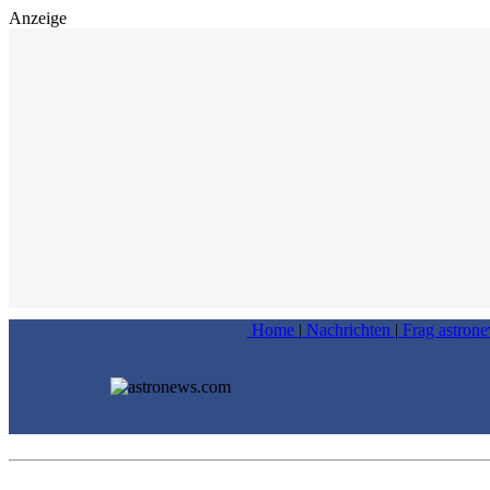
Anzeige
Home
|
Nachrichten
|
Frag astron