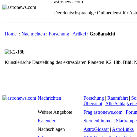
astronews.com
Der deutschsprachige Onlinedienst für As
Home
:
Nachrichten
:
Forschung
:
Artikel
:
Großansicht
Künstlerische Darstellung des extrasolaren Planeten K2-18b.
Bild
:
N
Nachrichten
Forschung
|
Raumfahrt
|
So
Übersicht
|
Alle Schlagzeil
Weitere Angebote
Frag astronews.com
|
Foru
Kalender
Sternenhimmel
|
Startrampe
Nachschlagen
AstroGlossar
|
AstroLinks