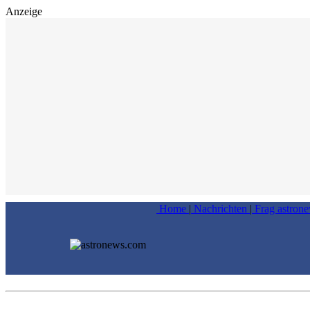
Anzeige
Home
|
Nachrichten
|
Frag astron