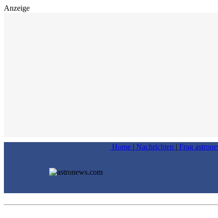
Anzeige
Home
|
Nachrichten
|
Frag astron