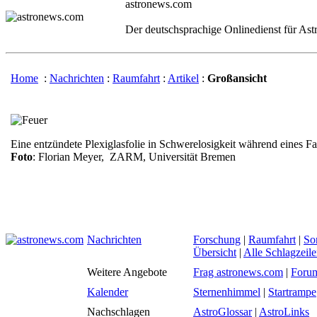
astronews.com
Der deutschsprachige Onlinedienst für As
Home
:
Nachrichten
:
Raumfahrt
:
Artikel
:
Großansicht
Eine entzündete Plexiglasfolie in Schwerelosigkeit während eines Fal
Foto
: Florian Meyer, ZARM, Universität Bremen
Nachrichten
Forschung
|
Raumfahrt
|
So
Übersicht
|
Alle Schlagzeil
Weitere Angebote
Frag astronews.com
|
Foru
Kalender
Sternenhimmel
|
Startrampe
Nachschlagen
AstroGlossar
|
AstroLinks