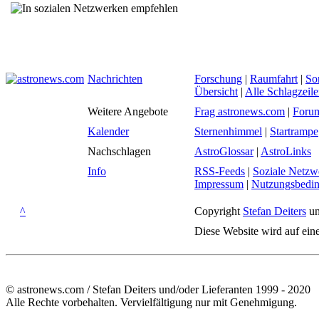
Nachrichten
Forschung
|
Raumfahrt
|
So
Übersicht
|
Alle Schlagzeil
Weitere Angebote
Frag astronews.com
|
Foru
Kalender
Sternenhimmel
|
Startrampe
Nachschlagen
AstroGlossar
|
AstroLinks
Info
RSS-Feeds
|
Soziale Netzw
Impressum
|
Nutzungsbedi
^
Copyright
Stefan Deiters
un
Diese Website wird auf ein
© astronews.com / Stefan Deiters und/oder Lieferanten 1999 - 2020
Alle Rechte vorbehalten. Vervielfältigung nur mit Genehmigung.