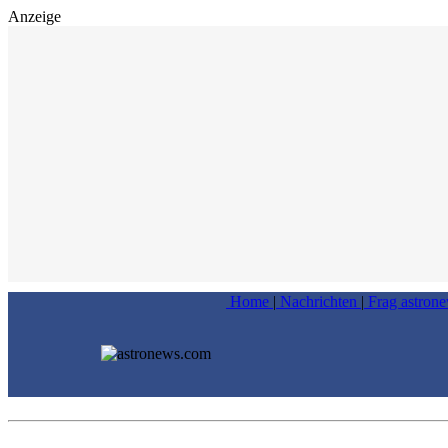
Anzeige
Home
|
Nachrichten
|
Frag astron