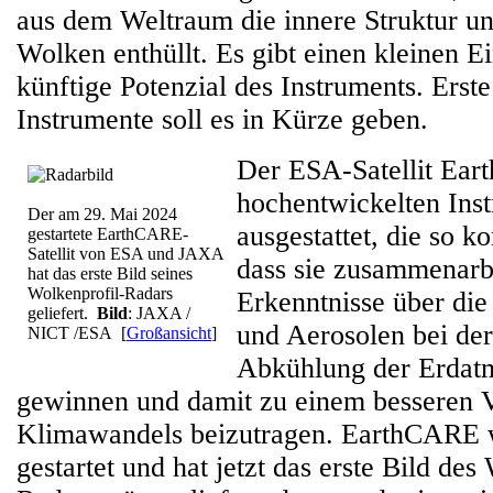
aus dem Weltraum die innere Struktur 
Wolken enthüllt. Es gibt einen kleinen Ei
künftige Potenzial des Instruments. Erst
Instrumente soll es in Kürze geben.
Der ESA-Satellit Eart
hochentwickelten Ins
Der am 29. Mai 2024
ausgestattet, die so k
gestartete EarthCARE-
Satellit von ESA und JAXA
dass sie zusammenarb
hat das erste Bild seines
Wolkenprofil-Radars
Erkenntnisse über di
geliefert.
Bild
: JAXA /
und Aerosolen bei d
NICT /ESA
[
Großansicht
]
Abkühlung der Erdat
gewinnen und damit zu einem besseren V
Klimawandels beizutragen. EarthCARE 
gestartet und hat jetzt das erste Bild des