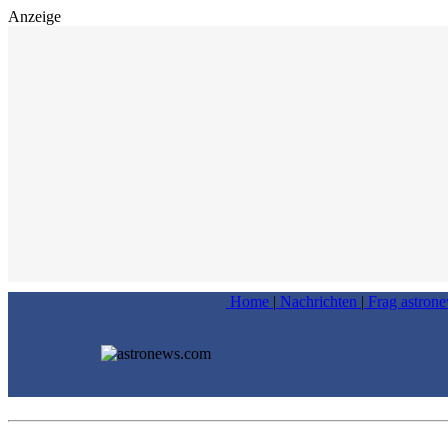
Anzeige
Home
|
Nachrichten
|
Frag astron