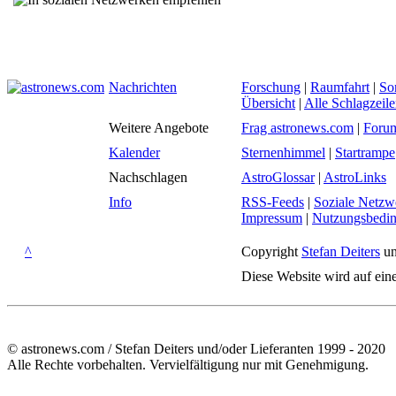
Nachrichten
Forschung
|
Raumfahrt
|
So
Übersicht
|
Alle Schlagzeil
Weitere Angebote
Frag astronews.com
|
Foru
Kalender
Sternenhimmel
|
Startrampe
Nachschlagen
AstroGlossar
|
AstroLinks
Info
RSS-Feeds
|
Soziale Netzw
Impressum
|
Nutzungsbedi
^
Copyright
Stefan Deiters
un
Diese Website wird auf ein
© astronews.com / Stefan Deiters und/oder Lieferanten 1999 - 2020
Alle Rechte vorbehalten. Vervielfältigung nur mit Genehmigung.