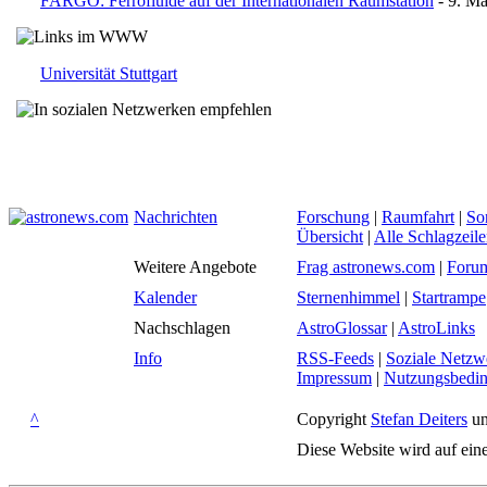
FARGO: Ferrofluide auf der Internationalen Raumstation
- 9. Mä
Universität Stuttgart
Nachrichten
Forschung
|
Raumfahrt
|
So
Übersicht
|
Alle Schlagzeil
Weitere Angebote
Frag astronews.com
|
Foru
Kalender
Sternenhimmel
|
Startrampe
Nachschlagen
AstroGlossar
|
AstroLinks
Info
RSS-Feeds
|
Soziale Netzw
Impressum
|
Nutzungsbedi
^
Copyright
Stefan Deiters
un
Diese Website wird auf ein