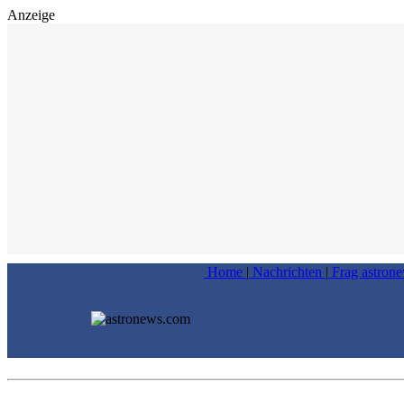
Anzeige
Home
|
Nachrichten
|
Frag astron