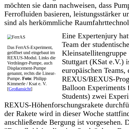
möchten sie dann nachweisen, dass Pump
Ferrofluiden basieren, leistungsstärker 
sind als herkömmliche Raumfahrttechnol
Eine Expertenjury hat
Team der studentisch
Das FerrAS-Experiment,
Kleinsatellitengruppe 
geöffnet und eingebaut im
REXUS-Modul. Links die
Stuttgart (KSat e.V.) i
Verdränger-Pumpe, auch
Displacement-Pumpe
europäischen Teams,
genannt, rechts die Linear-
REXUS/BEXUS-Progr
Pumpe.
Foto
: Philipp
Kimmerle / Ksat e. V.
Balloon Experiments f
[
Großansicht
]
Students) zwei Experi
REXUS-Höhenforschungsrakete durchfüh
der Rakete wird in dieser Woche stattfin
anschließende Bergung ist vorgesehen. D