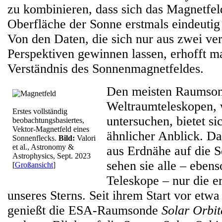
zu kombinieren, dass sich das Magnetfel
Oberfläche der Sonne erstmals eindeutig
Von den Daten, die sich nur aus zwei ve
Perspektiven gewinnen lassen, erhofft m
Verständnis des Sonnenmagnetfeldes.
Den meisten Raumso
Weltraumteleskopen, 
Erstes vollständig
untersuchen, bietet si
beobachtungsbasiertes,
Vektor-Magnetfeld eines
ähnlicher Anblick. Da
Sonnenflecks.
Bild:
Valori
et al., Astronomy &
aus Erdnähe auf die 
Astrophysics, Sept. 2023
sehen sie alle – eben
[
Großansicht
]
Teleskope – nur die 
unseres Sterns. Seit ihrem Start vor etwa
genießt die ESA-Raumsonde
Solar Orbit