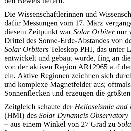
den Beweis liefern.
Die Wissenschaftlerinnen und Wissenscha
dafür Messungen vom 17. März vergange
diesem Zeitpunkt war
Solar Orbiter
nur 
Drittel des Sonne-Erde-Abstandes von de
Solar Orbiters
Teleskop PHI, das unter 
entwickelt und gebaut wurde, fing an d
von der aktiven Region AR12965 auf de
ein. Aktive Regionen zeichnen sich durc
und komplexe Magnetfelder aus; oftmals 
Sonnenflecken und erzeugen die größten
Zeitgleich schaute der
Helioseismic and
(HMI) des
Solar Dynamcis Observatory
– aus einem Winkel von 27 Grad zu
Sola