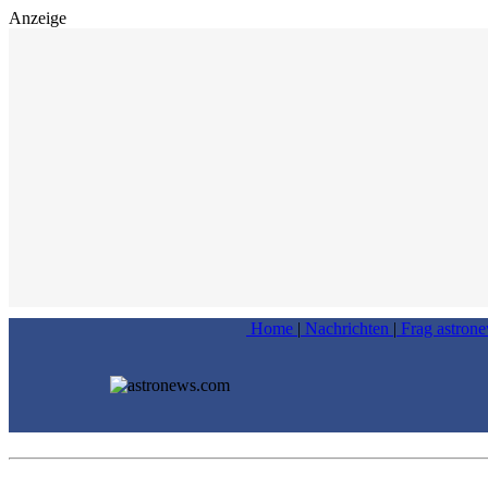
Anzeige
Home
|
Nachrichten
|
Frag astron