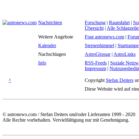
Nachrichten
Forschung
|
Raumfahrt
|
So
Übersicht
|
Alle Schlagzeil
Weitere Angebote
Frag astronews.com
|
Foru
Kalender
Sternenhimmel
|
Startrampe
Nachschlagen
AstroGlossar
|
AstroLinks
Info
RSS-Feeds
|
Soziale Netzw
Impressum
|
Nutzungsbedi
^
Copyright
Stefan Deiters
un
Diese Website wird auf ein
© astronews.com / Stefan Deiters und/oder Lieferanten 1999 - 2020
Alle Rechte vorbehalten. Vervielfältigung nur mit Genehmigung.