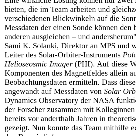
Eine wirkliche Lösung können nur zwe
bieten, die im Team arbeiten und gleichz
verschiedenen Blickwinkeln auf die Son
Messdaten der einen Sonde können den b
anderen ausgleichen – und andersherum",
Sami K. Solanki, Direktor an MPS und w
Leiter des Solar-Orbiter-Instruments
Pol
Helioseosmic Imager
(PHI). Auf diese We
Komponenten des Magnetfeldes allein a
Beobachtungsdaten ermitteln. Dass dies
angewandt auf Messdaten von
Solar Orb
Dynamics Observatory der NASA funktio
der Forscher zusammen mit Kolleginnen
bereits vor anderthalb Jahren in theore
gezeigt. Nun konnte das Team mithilfe 