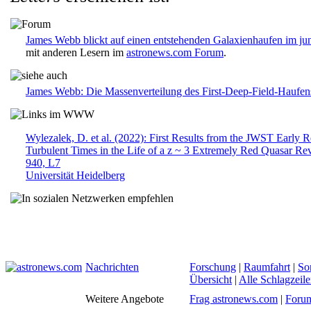
James Webb blickt auf einen entstehenden Galaxienhaufen im j
mit anderen Lesern im
astronews.com Forum
.
James Webb: Die Massenverteilung des First-Deep-Field-Haufen
Wylezalek, D. et al. (2022): First Results from the JWST Early
Turbulent Times in the Life of a z ~ 3 Extremely Red Quasar 
940, L7
Universität Heidelberg
Nachrichten
Forschung
|
Raumfahrt
|
So
Übersicht
|
Alle Schlagzeil
Weitere Angebote
Frag astronews.com
|
Foru