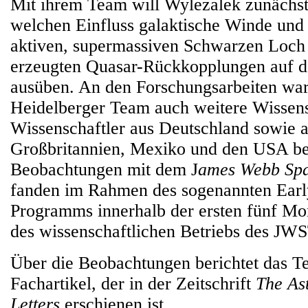
Mit ihrem Team will Wylezalek zunächst
welchen Einfluss galaktische Winde und
aktiven, supermassiven Schwarzen Loch
erzeugten Quasar-Rückkopplungen auf d
ausüben. An den Forschungsarbeiten wa
Heidelberger Team auch weitere Wissens
Wissenschaftler aus Deutschland sowie a
Großbritannien, Mexiko und den USA bet
Beobachtungen mit dem J
ames Webb Spa
fanden im Rahmen des sogenannten Earl
Programms innerhalb der ersten fünf Mo
des wissenschaftlichen Betriebs des JWST
Über die Beobachtungen berichtet das T
Fachartikel, der in der Zeitschrift
The Ast
Letters
erschienen ist.