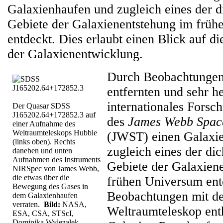
Galaxienhaufen und zugleich eines der d
Gebiete der Galaxienentstehung im frü
entdeckt. Dies erlaubt einen Blick auf d
der Galaxienentwicklung.
Durch Beobachtungen 
entfernten und sehr he
internationales Forsc
Der Quasar SDSS
J165202.64+172852.3 auf
des
James Webb Spac
einer Aufnahme des
Weltraumteleskops Hubble
(JWST) einen Galaxi
(links oben). Rechts
zugleich eines der di
daneben und unten
Aufnahmen des Instruments
Gebiete der Galaxien
NIRSpec von James Webb,
die etwas über die
frühen Universum ent
Bewegung des Gases in
Beobachtungen mit d
dem Galaxienhaufen
verraten.
Bild:
NASA,
Weltraumteleskop enth
ESA, CSA, STScI,
Dominika Wylezalek