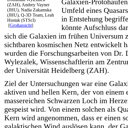
Galaxien-Protohaufen,
(ZAH), Andrey Vayner
Umfeld eines Quasars 
(JHU), Nadia Zakamska
(JHU), Q-3D Team, Leah
in Entstehung begrif
Hustak (STScI)
[
Großansicht
]
könnte Aufschluss da
sich die Galaxien im frühen Universum 
sichtbaren kosmischen Netz entwickelt h
wurden die Forschungsarbeiten von Dr.
Wylezalek, Wissenschaftlerin am Zentru
der Universität Heidelberg (ZAH).
Ziel der Untersuchungen war eine Galax
aktiven und hellen Kern, der von einem 
massereichen Schwarzen Loch im Herze
gespeist wird. Von einem solchen als Qu
Kern wird angenommen, dass er einen s
galaktischen Wind auslösen kann, der Ga