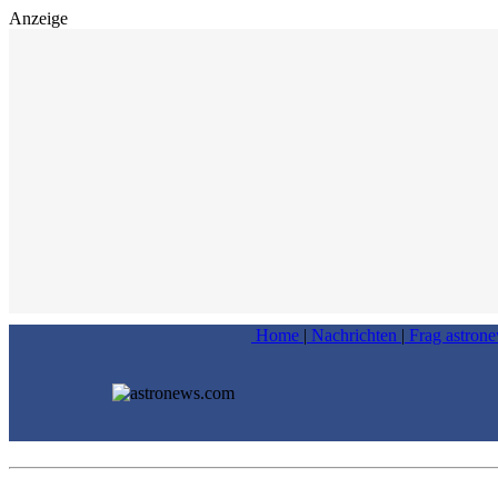
Anzeige
Home
|
Nachrichten
|
Frag astron