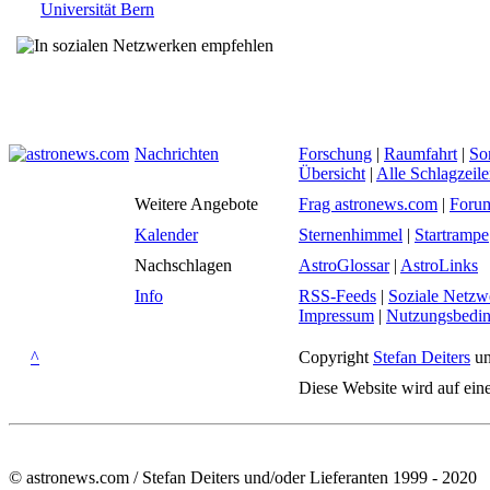
Universität Bern
Nachrichten
Forschung
|
Raumfahrt
|
So
Übersicht
|
Alle Schlagzeil
Weitere Angebote
Frag astronews.com
|
Foru
Kalender
Sternenhimmel
|
Startrampe
Nachschlagen
AstroGlossar
|
AstroLinks
Info
RSS-Feeds
|
Soziale Netzw
Impressum
|
Nutzungsbedi
^
Copyright
Stefan Deiters
un
Diese Website wird auf ein
© astronews.com / Stefan Deiters und/oder Lieferanten 1999 - 2020