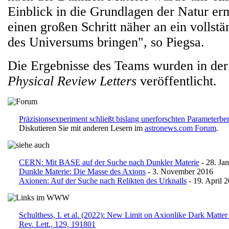
Einblick in die Grundlagen der Natur er
einen großen Schritt näher an ein vollstä
des Universums bringen", so Piegsa.
Die Ergebnisse des Teams wurden in der 
Physical Review Letters
veröffentlicht.
Präzisionsexperiment schließt bislang unerforschten Parameterbe
Diskutieren Sie mit anderen Lesern im
astronews.com Forum
.
CERN: Mit BASE auf der Suche nach Dunkler Materie
- 28. Ja
Dunkle Materie: Die Masse des Axions
- 3. November 2016
Axionen: Auf der Suche nach Relikten des Urknalls
- 19. April 
Schulthess, I. et al. (2022): New Limit on Axionlike Dark Matte
Rev. Lett., 129, 191801