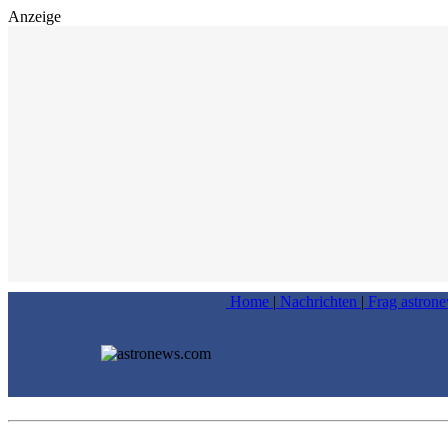
Anzeige
Home
|
Nachrichten
|
Frag astron