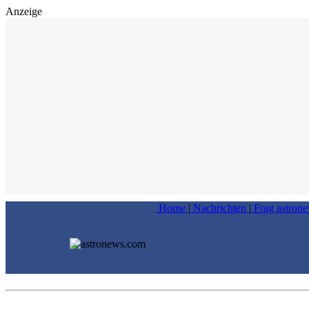
Anzeige
Home
|
Nachrichten
|
Frag astron