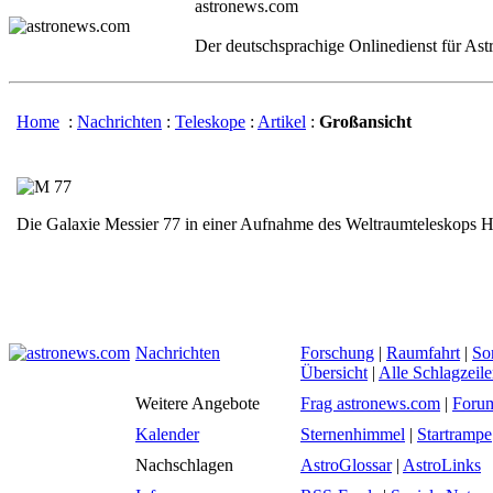
astronews.com
Der deutschsprachige Onlinedienst für As
Home
:
Nachrichten
:
Teleskope
:
Artikel
:
Großansicht
Die Galaxie Messier 77 in einer Aufnahme des Weltraumteleskops 
Nachrichten
Forschung
|
Raumfahrt
|
So
Übersicht
|
Alle Schlagzeil
Weitere Angebote
Frag astronews.com
|
Foru
Kalender
Sternenhimmel
|
Startrampe
Nachschlagen
AstroGlossar
|
AstroLinks