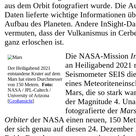
aus dem Orbit fotografiert wurde. Die A
Daten lieferte wichtige Informationen üb
Aufbau des Planeten. Andere InSight-Da
vermuten, dass der Vulkanismus in Cerbe
ganz erloschen ist.
Die NASA-Mission
I
an Heiligabend 2021 
Der Heiligabend 2021
Seismometer SEIS die
entstandene Krater auf dem
Mars hat einen Durchmesser
eines Meteoriteneins
von 150 Metern.
Foto:
NASA / JPL-Caltech /
Mars, die so stark wa
University of Arizona
der Magnitude 4. Un
[
Großansicht
]
fotografierte der
Mars
Orbiter
der NASA einen neuen, 150 Mete
der sich genau auf diesen 24. Dezember 