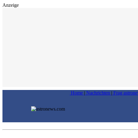
Anzeige
Home
|
Nachrichten
|
Frag astron