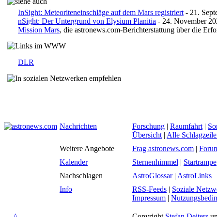
InSight: Meteoriteneinschläge auf dem Mars registriert
- 21. Sep
nSight: Der Untergrund von Elysium Planitia
- 24. November 20
Mission Mars
, die astronews.com-Berichterstattung über die Erf
DLR
Nachrichten
Forschung
|
Raumfahrt
|
So
Übersicht
|
Alle Schlagzeil
Weitere Angebote
Frag astronews.com
|
Foru
Kalender
Sternenhimmel
|
Startrampe
Nachschlagen
AstroGlossar
|
AstroLinks
Info
RSS-Feeds
|
Soziale Netzw
Impressum
|
Nutzungsbedi
^
Copyright
Stefan Deiters
un