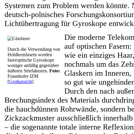
Systemen zum Problem werden könnte. N
deutsch-polnisches Forschungskonsortium
Lichtübertragung für Gyroskope entwicke
Die moderne Telekomm
auf optischen Fasern
Durch die Verwendung von
wie ein einziges Haar
Hohlkernfasern werden
faseroptische Gyroskope
nochmals um das Zeh
weniger anfällig gegenüber
äußeren Störfaktoren.
Foto:
Glaskern im Inneren, 
Fraunhofer IZM
so gut wie ungehinder
[
Großansicht
]
Durch den nach auße
Brechungsindex des Materials durchdring
die hauchdünnen Rohrwände, sondern be
Zickzackmuster ausschließlich innerhalb
– die sogenannte totale interne Reflexion