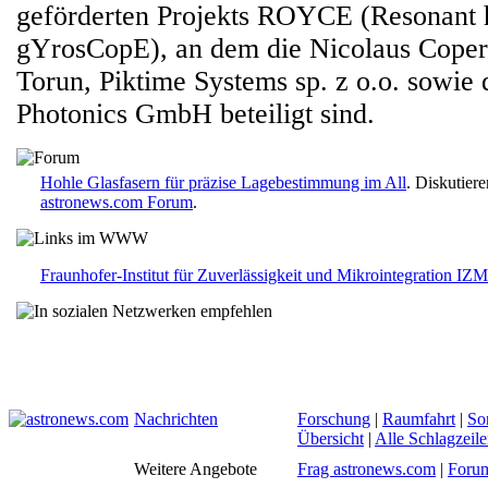
geförderten Projekts ROYCE (Resonant 
gYrosCopE), an dem die Nicolaus Copern
Torun, Piktime Systems sp. z o.o. sowie 
Photonics GmbH beteiligt sind.
Hohle Glasfasern für präzise Lagebestimmung im All
. Diskutier
astronews.com Forum
.
Fraunhofer-Institut für Zuverlässigkeit und Mikrointegration IZM
Nachrichten
Forschung
|
Raumfahrt
|
So
Übersicht
|
Alle Schlagzeil
Weitere Angebote
Frag astronews.com
|
Foru