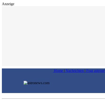
Anzeige
Home
|
Nachrichten
|
Frag astron