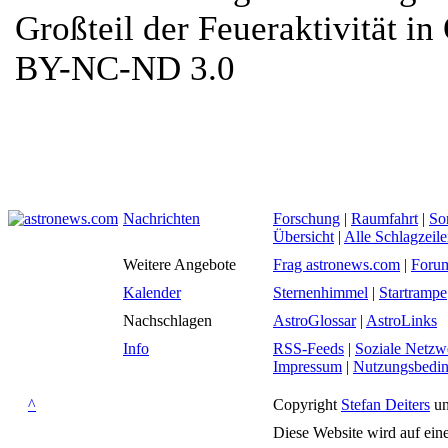
Großteil der Feueraktivität i
BY-NC-ND 3.0
Nachrichten
Forschung
|
Raumfahrt
|
So
Übersicht
|
Alle Schlagzeil
Weitere Angebote
Frag astronews.com
|
Foru
Kalender
Sternenhimmel
|
Startrampe
Nachschlagen
AstroGlossar
|
AstroLinks
Info
RSS-Feeds
|
Soziale Netzw
Impressum
|
Nutzungsbedi
^
Copyright
Stefan Deiters
un
Diese Website wird auf ein