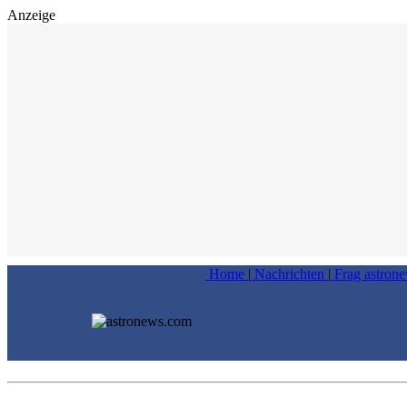
Anzeige
Home
|
Nachrichten
|
Frag astron