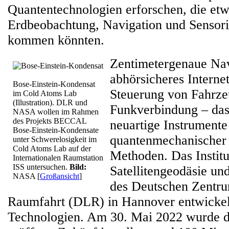
Quantentechnologien erforschen, die etw
Erdbeobachtung, Navigation und Sensor
kommen könnten.
Zentimetergenaue Nav
abhörsicheres Interne
Bose-Einstein-Kondensat
Steuerung von Fahrz
im Cold Atoms Lab
(Illustration). DLR und
Funkverbindung – das
NASA wollen im Rahmen
des Projekts BECCAL
neuartige Instrumente
Bose-Einstein-Kondensate
quantenmechanischer
unter Schwerelosigkeit im
Cold Atoms Lab auf der
Methoden. Das Institu
Internationalen Raumstation
ISS untersuchen.
Bild:
Satellitengeodäsie und
NASA
[
Großansicht
]
des Deutschen Zentru
Raumfahrt (DLR) in Hannover entwickel
Technologien. Am 30. Mai 2022 wurde das 