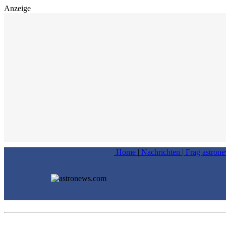
Anzeige
Home
|
Nachrichten
|
Frag astron