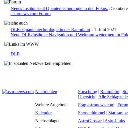
Neues Institut stellt Quantentechnologie in den Fokus.
Diskutiere
astronews.com Forum
.
DLR: Quantentechnologie in der Raumfahrt
- 1. Juni 2021
Neue DLR-Institute: Navigation und Weltraumwetter neu im Fo
DLR
Nachrichten
Forschung
|
Raumfahrt
|
So
Übersicht
|
Alle Schlagzeil
Weitere Angebote
Frag astronews.com
|
Foru
Kalender
Sternenhimmel
|
Startrampe
Nachschlagen
AstroGlossar
|
AstroLinks