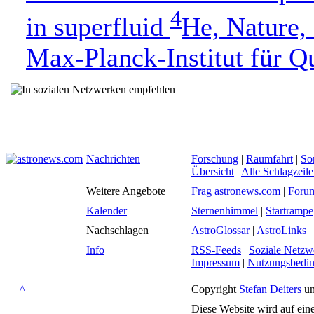
4
in superfluid
He, Nature,
Max-Planck-Institut für Q
Nachrichten
Forschung
|
Raumfahrt
|
So
Übersicht
|
Alle Schlagzeil
Weitere Angebote
Frag astronews.com
|
Foru
Kalender
Sternenhimmel
|
Startrampe
Nachschlagen
AstroGlossar
|
AstroLinks
Info
RSS-Feeds
|
Soziale Netzw
Impressum
|
Nutzungsbedi
^
Copyright
Stefan Deiters
un
Diese Website wird auf ein