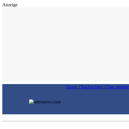
Anzeige
Home
|
Nachrichten
|
Frag astron