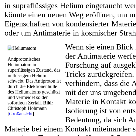
in supraflüssiges Helium eingetaucht we
könnte einen neuen Weg eröffnen, um mi
Eigenschaften von kondensierter Materie
oder um Antimaterie in kosmischer Stra
Wenn sie einen Blick 
der Antimaterie werfe
Antiprotonisches
Forschung auf ausgekl
Heliumatom im
superflüssigen Zustand, das
Tricks zurückgreifen. 
in flüssigem Helium
schwebt. Das Antiproton ist
verhindern, dass die 
durch die Elektronenhülle
mit der uns umgeben
des Heliumatoms geschützt
und vermeidet so den
Materie in Kontakt k
sofortigen Zerfall.
Bild
:
Christoph Hohmann
Isolierung ist von ent
[
Großansicht
]
Bedeutung, da sich A
Materie bei einem Kontakt miteinander s