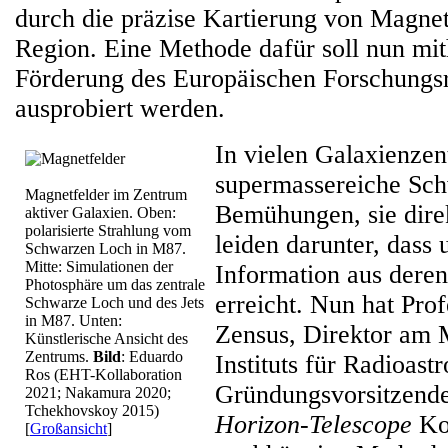
durch die präzise Kartierung von Magnet
Region. Eine Methode dafür soll nun mith
Förderung des Europäischen Forschungsr
ausprobiert werden.
In vielen Galaxienzen
supermassereiche Sch
Magnetfelder im Zentrum
Bemühungen, sie dire
aktiver Galaxien. Oben:
polarisierte Strahlung vom
leiden darunter, dass 
Schwarzen Loch in M87.
Mitte: Simulationen der
Information aus deren
Photosphäre um das zentrale
erreicht. Nun hat Pro
Schwarze Loch und des Jets
in M87. Unten:
Zensus, Direktor am 
Künstlerische Ansicht des
Zentrums.
Bild
: Eduardo
Instituts für Radioas
Ros (EHT-Kollaboration
Gründungsvorsitzend
2021; Nakamura 2020;
Tchekhovskoy 2015)
Horizon-Telescope
Koo
[
Großansicht
]