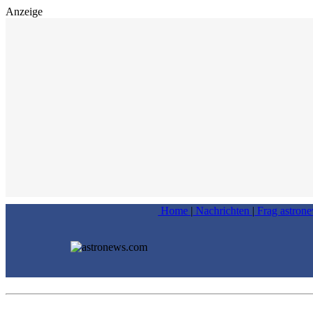
Anzeige
Home
|
Nachrichten
|
Frag astron