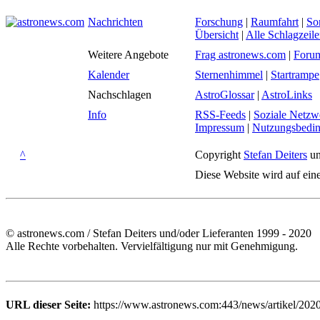
Nachrichten
Forschung
|
Raumfahrt
|
So
Übersicht
|
Alle Schlagzeil
Weitere Angebote
Frag astronews.com
|
Foru
Kalender
Sternenhimmel
|
Startrampe
Nachschlagen
AstroGlossar
|
AstroLinks
Info
RSS-Feeds
|
Soziale Netzw
Impressum
|
Nutzungsbedi
^
Copyright
Stefan Deiters
un
Diese Website wird auf ein
© astronews.com / Stefan Deiters und/oder Lieferanten 1999 - 2020
Alle Rechte vorbehalten. Vervielfältigung nur mit Genehmigung.
URL dieser Seite:
https://www.astronews.com:443/news/artikel/202