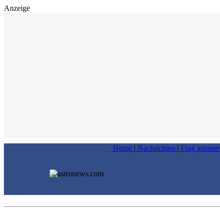
Anzeige
Home
|
Nachrichten
|
Frag astron