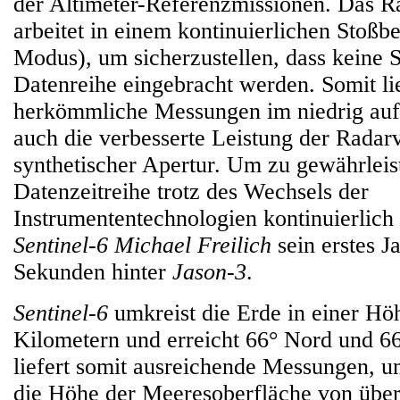
der Altimeter-Referenzmissionen. Das R
arbeitet in einem kontinuierlichen Stoßbe
Modus), um sicherzustellen, dass keine S
Datenreihe eingebracht werden. Somit li
herkömmliche Messungen im niedrig auf
auch die verbesserte Leistung der Radar
synthetischer Apertur. Um zu gewährleist
Datenzeitreihe trotz des Wechsels der
Instrumententechnologien kontinuierlich i
Sentinel-6 Michael Freilich
sein erstes J
Sekunden hinter
Jason-3
.
Sentinel-6
umkreist die Erde in einer H
Kilometern und erreicht 66° Nord und 6
liefert somit ausreichende Messungen, u
die Höhe der Meeresoberfläche von über