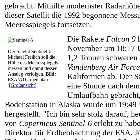
gebracht. Mithilfe modernster Radarhöh
dieser Satellit die 1992 begonnene Mess
Meeresspiegels fortsetzen.
Die Rakete
Falcon 9
h
November um 18:17 
Der Satellit Sentinel-6
1,2 Tonnen schweren S
Michael Freilich soll die
Höhe des Meeresspiegels
Vandenberg Air Force
messen und damit dessen
Anstieg verfolgen.
Bild:
Kalifornien ab. Der S
ESA/ATG medialab
eine Stunde nach dem 
[
Großansicht
]
Umlaufbahn gebracht,
Bodenstation in Alaska wurde um 19:4
hergestellt. "Ich bin sehr stolz darauf, h
von
Copernicus Sentinel-6
erlebt zu habe
Direktor für Erdbeobachtung der ESA, J