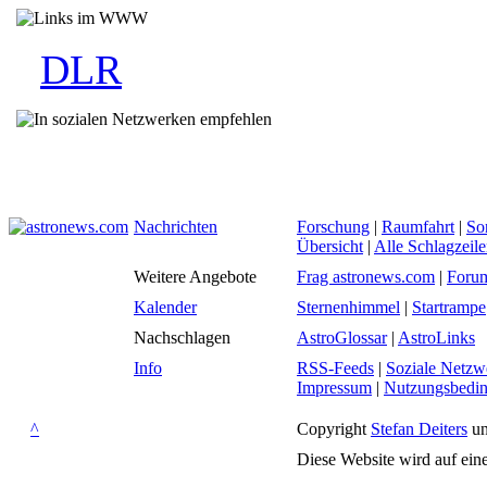
DLR
Nachrichten
Forschung
|
Raumfahrt
|
So
Übersicht
|
Alle Schlagzeil
Weitere Angebote
Frag astronews.com
|
Foru
Kalender
Sternenhimmel
|
Startrampe
Nachschlagen
AstroGlossar
|
AstroLinks
Info
RSS-Feeds
|
Soziale Netzw
Impressum
|
Nutzungsbedi
^
Copyright
Stefan Deiters
un
Diese Website wird auf ein