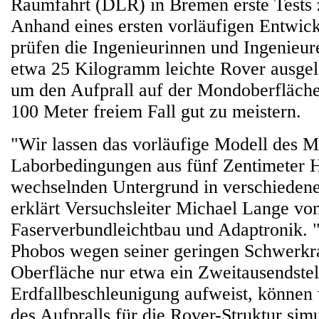
Raumfahrt (DLR) in Bremen erste Tests
Anhand eines ersten vorläufigen Entwic
prüfen die Ingenieurinnen und Ingenieur
etwa 25 Kilogramm leichte Rover ausge
um den Aufprall auf der Mondoberfläche
100 Meter freiem Fall gut zu meistern.
"Wir lassen das vorläufige Modell des
Laborbedingungen aus fünf Zentimeter 
wechselnden Untergrund in verschiedene
erklärt Versuchsleiter Michael Lange vo
Faserverbundleichtbau und Adaptronik.
Phobos wegen seiner geringen Schwerkra
Oberfläche nur etwa ein Zweitausendstel
Erdfallbeschleunigung aufweist, können w
des Aufpralls für die Rover-Struktur simu