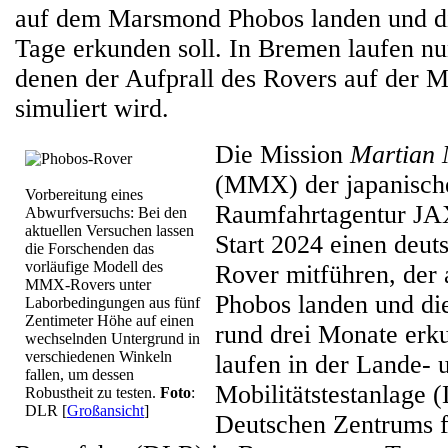
auf dem Marsmond Phobos landen und d
Tage erkunden soll. In Bremen laufen nun
denen der Aufprall des Rovers auf der 
simuliert wird.
Die Mission
Martian 
(MMX) der japanisch
Vorbereitung eines
Raumfahrtagentur JA
Abwurfversuchs: Bei den
aktuellen Versuchen lassen
Start 2024 einen deut
die Forschenden das
vorläufige Modell des
Rover mitführen, de
MMX-Rovers unter
Phobos landen und di
Laborbedingungen aus fünf
Zentimeter Höhe auf einen
rund drei Monate erk
wechselnden Untergrund in
verschiedenen Winkeln
laufen in der Lande- 
fallen, um dessen
Mobilitätstestanlage
Robustheit zu testen.
Foto
:
DLR
[
Großansicht
]
Deutschen Zentrums f