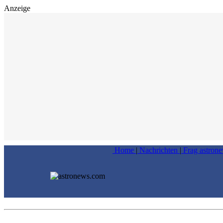
Anzeige
Home
|
Nachrichten
|
Frag astron