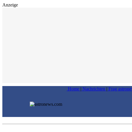
Anzeige
Home
|
Nachrichten
|
Frag astron