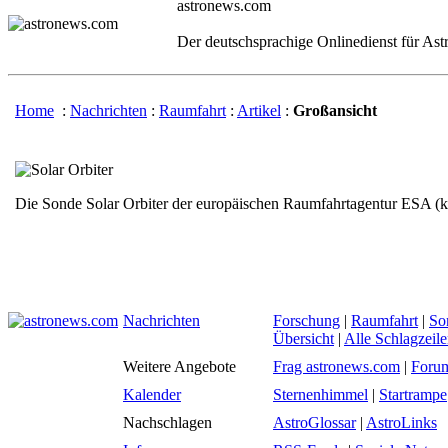
astronews.com
Der deutschsprachige Onlinedienst für As
Home
:
Nachrichten
:
Raumfahrt
:
Artikel
:
Großansicht
Die Sonde Solar Orbiter der europäischen Raumfahrtagentur ESA (kü
Nachrichten
Forschung
|
Raumfahrt
|
So
Übersicht
|
Alle Schlagzeil
Weitere Angebote
Frag astronews.com
|
Foru
Kalender
Sternenhimmel
|
Startrampe
Nachschlagen
AstroGlossar
|
AstroLinks