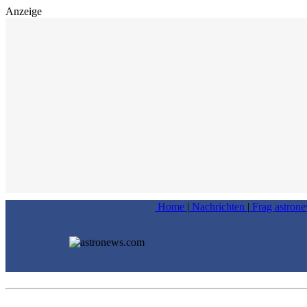
Anzeige
Home
|
Nachrichten
|
Frag astron