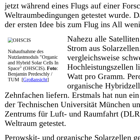
jetzt während eines Flugs auf einer Fors
Weltraumbedingungen getestet wurde. D
der ersten Idee bis zum Flug ins All weni
Nahezu alle Satellite
Strom aus Solarzellen
Nahaufnahme des
vergleichsweise sch
Nutzlastmoduls "Organic
and Hybrid Solar Cells In
Hochleistungszellen li
Space" (OHSCIS).
Foto
:
Benjamin Predeschly /
Watt pro Gramm. Per
TUM
[
Großansicht
]
organische Hybridzel
Zehnfachen liefern. Erstmals hat nun ei
der Technischen Universität München u
Zentrums für Luft- und Raumfahrt (DLR)
Weltraum getestet.
Perowskit- und organische Solarzellen ge