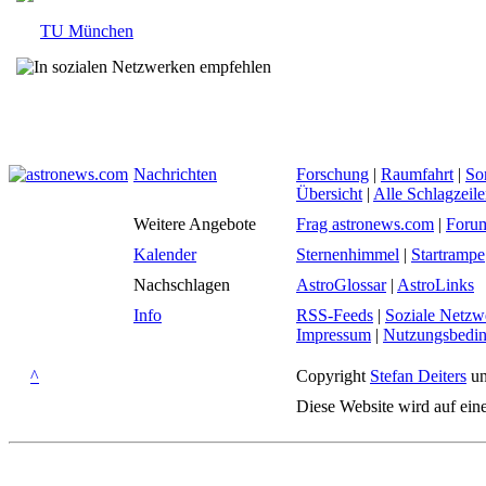
TU München
Nachrichten
Forschung
|
Raumfahrt
|
So
Übersicht
|
Alle Schlagzeil
Weitere Angebote
Frag astronews.com
|
Foru
Kalender
Sternenhimmel
|
Startrampe
Nachschlagen
AstroGlossar
|
AstroLinks
Info
RSS-Feeds
|
Soziale Netzw
Impressum
|
Nutzungsbedi
^
Copyright
Stefan Deiters
un
Diese Website wird auf ein