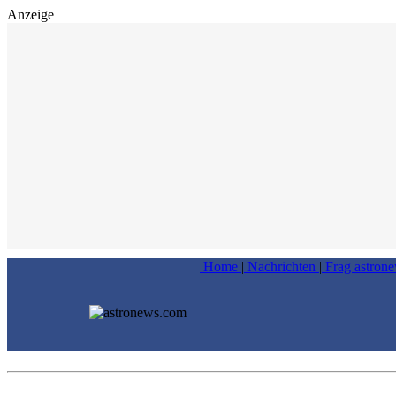
Anzeige
Home
|
Nachrichten
|
Frag astron