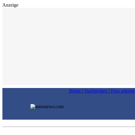
Anzeige
Home
|
Nachrichten
|
Frag astron