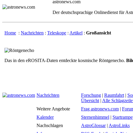
astronews.com
Der deutschsprachige Onlinedienst für As
Home
:
Nachrichten
:
Teleskope
:
Artikel
:
Großansicht
Das in den eROSITA-Daten entdeckte kosmische Röntgenecho.
Bil
Nachrichten
Forschung
|
Raumfahrt
|
So
Übersicht
|
Alle Schlagzeil
Weitere Angebote
Frag astronews.com
|
Foru
Kalender
Sternenhimmel
|
Startrampe
Nachschlagen
AstroGlossar
|
AstroLinks