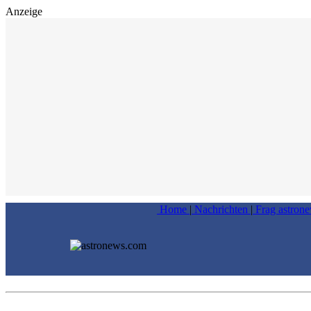
Anzeige
Home
|
Nachrichten
|
Frag astron