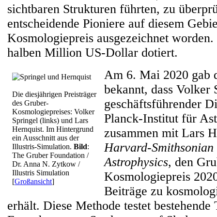
sichtbaren Strukturen führten, zu überpr
entscheidende Pioniere auf diesem Gebi
Kosmologiepreis ausgezeichnet worden. E
halben Million US-Dollar dotiert.
Am 6. Mai 2020 gab d
bekannt, dass Volker 
Die diesjährigen Preisträger
geschäftsführender D
des Gruber-
Kosmologiepreises: Volker
Planck-Institut für As
Springel (links) und Lars
Hernquist. Im Hintergrund
zusammen mit Lars H
ein Ausschnitt aus der
Harvard-Smithsonian 
Illustris-Simulation.
Bild
:
The Gruber Foundation /
Astrophysics
, den Gru
Dr. Anna N. Zytkow /
Illustris Simulation
Kosmologiepreis 2020
[
Großansicht
]
Beiträge zu kosmolog
erhält. Diese Methode testet bestehende 