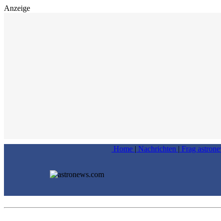
Anzeige
Home
|
Nachrichten
|
Frag astron