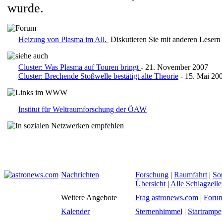
wurde.
Heizung von Plasma im All.
Diskutieren Sie mit anderen Leser
Cluster: Was Plasma auf Touren bringt
- 21. November 2007
Cluster: Brechende Stoßwelle bestätigt alte Theorie
- 15. Mai 20
Institut für Weltraumforschung der ÖAW
Nachrichten
Forschung
|
Raumfahrt
|
So
Übersicht
|
Alle Schlagzeil
Weitere Angebote
Frag astronews.com
|
Foru
Kalender
Sternenhimmel
|
Startrampe