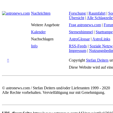
Nachrichten
Forschung
|
Raumfahrt
|
So
Übersicht
|
Alle Schlagzeil
Weitere Angebote
Frag astronews.com
|
Foru
Kalender
Sternenhimmel
|
Startrampe
Nachschlagen
AstroGlossar
|
AstroLinks
Info
RSS-Feeds
|
Soziale Netzw
Impressum
|
Nutzungsbedi
^
Copyright
Stefan Deiters
un
Diese Website wird auf ein
© astronews.com / Stefan Deiters und/oder Lieferanten 1999 - 2020
Alle Rechte vorbehalten. Vervielfältigung nur mit Genehmigung.