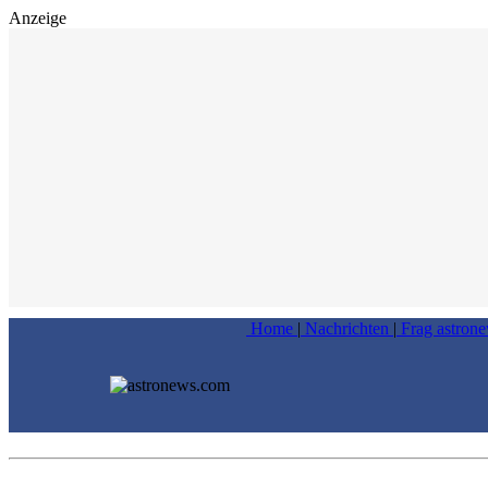
Anzeige
Home
|
Nachrichten
|
Frag astron