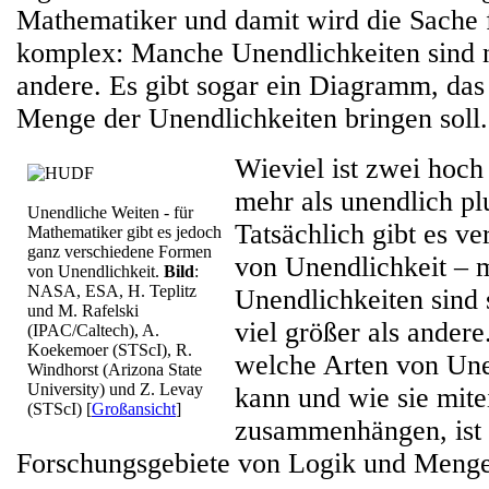
Mathematiker und damit wird die Sache 
komplex: Manche Unendlichkeiten sind n
andere. Es gibt sogar ein Diagramm, das 
Menge der Unendlichkeiten bringen soll.
Wieviel ist zwei hoch 
mehr als unendlich pl
Unendliche Weiten - für
Tatsächlich gibt es v
Mathematiker gibt es jedoch
ganz verschiedene Formen
von Unendlichkeit –
von Unendlichkeit.
Bild
:
NASA, ESA, H. Teplitz
Unendlichkeiten sind 
und M. Rafelski
viel größer als andere
(IPAC/Caltech), A.
Koekemoer (STScI), R.
welche Arten von Une
Windhorst (Arizona State
University) und Z. Levay
kann und wie sie mite
(STScI)
[
Großansicht
]
zusammenhängen, ist e
Forschungsgebiete von Logik und Menge