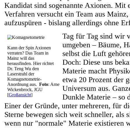
Kandidat sind sogenannte Axionen. Mit
Verfahren versucht ein Team aus Mainz, 
aufzuspüren - bislang allerdings ohne Er
Tag für Tag sind wir 
umgeben – Bäume, Hä
Kann der Spin Axionen
selbst die Luft gehöre
verraten? Das Team in
Mainz will das
Doch: Diese uns bekan
herausfinden. Hier richtet
Dr. Teng Wu den
Materie macht Physik
Laserstrahl der
etwa 20 Prozent der 
Komagnetometrie-
Anordnung aus.
Foto
: Arne
Universum aus. Ganze
Wickenbrock, JGU
[
Großansicht
]
Dunkle Materie – so d
Einer der Gründe, unter mehreren, für 
Sterne bewegen sich weit schneller, als si
wenn nur "normale" Materie existieren 