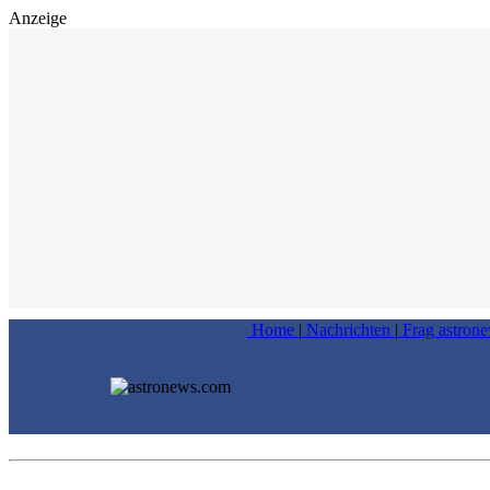
Anzeige
Home
|
Nachrichten
|
Frag astron