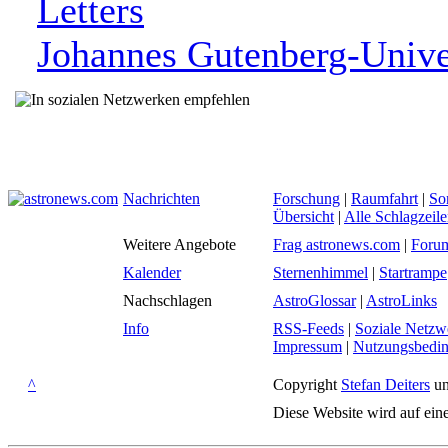
Letters
Johannes Gutenberg-Unive
Nachrichten
Forschung
|
Raumfahrt
|
So
Übersicht
|
Alle Schlagzeil
Weitere Angebote
Frag astronews.com
|
Foru
Kalender
Sternenhimmel
|
Startrampe
Nachschlagen
AstroGlossar
|
AstroLinks
Info
RSS-Feeds
|
Soziale Netzw
Impressum
|
Nutzungsbedi
^
Copyright
Stefan Deiters
un
Diese Website wird auf ein