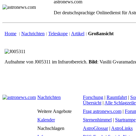
astronews.com
Der deutschsprachige Onlinedienst für As
Home
:
Nachrichten
:
Teleskope
:
Artikel
:
Großansicht
Aufnahme von J005311 im Infrarotbereich.
Bild
: Vasilii Gvaramadz
Nachrichten
Forschung
|
Raumfahrt
|
So
Übersicht
|
Alle Schlagzeil
Weitere Angebote
Frag astronews.com
|
Foru
Kalender
Sternenhimmel
|
Startrampe
Nachschlagen
AstroGlossar
|
AstroLinks