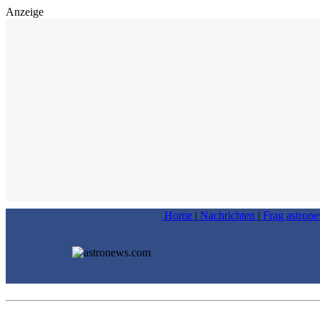
Anzeige
Home
|
Nachrichten
|
Frag astron