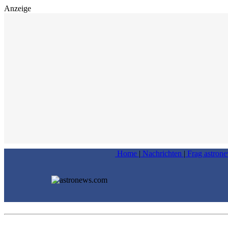
Anzeige
Home
|
Nachrichten
|
Frag astron