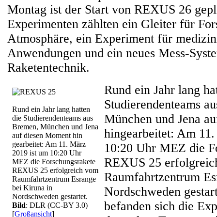
Montag ist der Start von REXUS 26 gepl
Experimenten zählten ein Gleiter für For
Atmosphäre, ein Experiment für medizin
Anwendungen und ein neues Mess-Syste
Raketentechnik.
Rund ein Jahr lang ha
Studierendenteams a
Rund ein Jahr lang hatten
München und Jena au
die Studierendenteams aus
Bremen, München und Jena
hingearbeitet: Am 11.
auf diesen Moment hin
gearbeitet: Am 11. März
10:20 Uhr MEZ die F
2019 ist um 10:20 Uhr
REXUS 25 erfolgreic
MEZ die Forschungsrakete
REXUS 25 erfolgreich vom
Raumfahrtzentrum Esr
Raumfahrtzentrum Esrange
bei Kiruna in
Nordschweden gestart
Nordschweden gestartet.
befanden sich die Ex
Bild
: DLR (CC-BY 3.0)
[
Großansicht
]