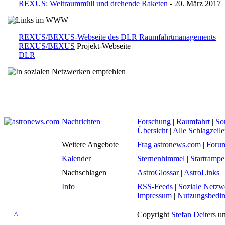
REXUS: Weltraummüll und drehende Raketen
- 20. März 2017
REXUS/BEXUS-Webseite des DLR Raumfahrtmanagements
REXUS/BEXUS
Projekt-Webseite
DLR
Nachrichten
Forschung
|
Raumfahrt
|
So
Übersicht
|
Alle Schlagzeil
Weitere Angebote
Frag astronews.com
|
Foru
Kalender
Sternenhimmel
|
Startrampe
Nachschlagen
AstroGlossar
|
AstroLinks
Info
RSS-Feeds
|
Soziale Netzw
Impressum
|
Nutzungsbedi
^
Copyright
Stefan Deiters
un