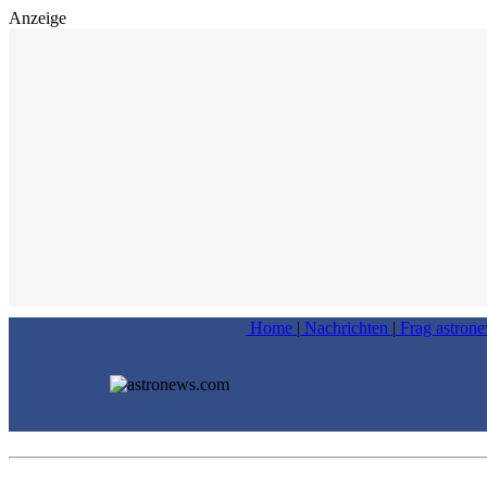
Anzeige
Home
|
Nachrichten
|
Frag astron