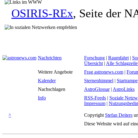
OSIRIS-REx
, Seite der 
Nachrichten
Forschung
|
Raumfahrt
|
So
Übersicht
|
Alle Schlagzeil
Weitere Angebote
Frag astronews.com
|
Foru
Kalender
Sternenhimmel
|
Startrampe
Nachschlagen
AstroGlossar
|
AstroLinks
Info
RSS-Feeds
|
Soziale Netzw
Impressum
|
Nutzungsbedi
^
Copyright
Stefan Deiters
un
Diese Website wird auf ein