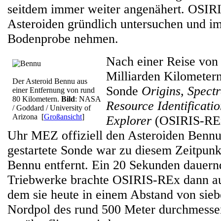
seitdem immer weiter angenähert. OSIRI
Asteroiden gründlich untersuchen und im
Bodenprobe nehmen.
Nach einer Reise von
Milliarden Kilometer
Der Asteroid Bennu aus
Sonde
Origins, Spectr
einer Entfernung von rund
80 Kilometern.
Bild
: NASA
Resource Identificatio
/ Goddard / University of
Arizona
[
Großansicht
]
Explorer
(OSIRIS-REx
Uhr MEZ offiziell den Asteroiden Bennu
gestartete Sonde war zu diesem Zeitpun
Bennu entfernt. Ein 20 Sekunden dauern
Triebwerke brachte OSIRIS-REx dann au
dem sie heute in einem Abstand von sie
Nordpol des rund 500 Meter durchmess