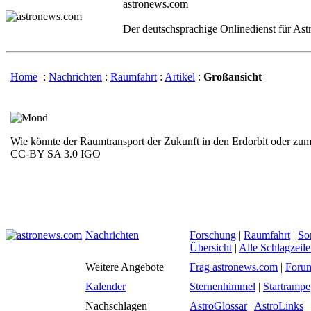
astronews.com
Der deutschsprachige Onlinedienst für As
Home
:
Nachrichten
:
Raumfahrt
:
Artikel
:
Großansicht
Wie könnte der Raumtransport der Zukunft in den Erdorbit oder z
CC-BY SA 3.0 IGO
Nachrichten
Forschung
|
Raumfahrt
|
So
Übersicht
|
Alle Schlagzeil
Weitere Angebote
Frag astronews.com
|
Foru
Kalender
Sternenhimmel
|
Startrampe
Nachschlagen
AstroGlossar
|
AstroLinks