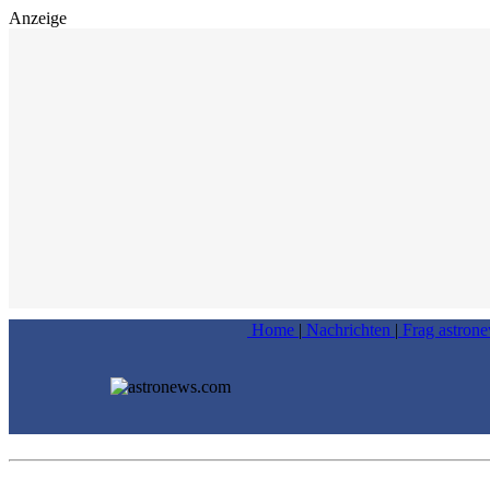
Anzeige
Home
|
Nachrichten
|
Frag astron