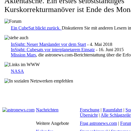
Aktentasche. Ein erstes selbstständiges
Kurskorrekturmanöver ist Ende des Mona
Ein CubeSat blickt zurück.
Diskutieren Sie mit anderen Lesern 
InSight: Neuer Marslander vor dem Start
- 4. Mai 2018
InSight: Cubesats vor interplanetarem Einsatz
- 16. Juni 2015
Mission Mars
, die astronews.com-Berichterstattung über die Erf
NASA
Nachrichten
Forschung
|
Raumfahrt
|
So
Übersicht
|
Alle Schlagzeil
Weitere Angebote
Frag astronews.com
|
Foru