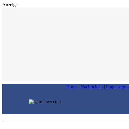
Anzeige
Home
|
Nachrichten
|
Frag astron