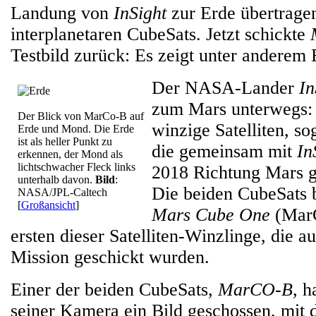
Landung von
InSight
zur Erde übertragen.
interplanetaren CubeSats. Jetzt schickte
Testbild zurück: Es zeigt unter anderem
Der NASA-Lander
In
zum Mars unterwegs: 
Der Blick von MarCo-B auf
winzige Satelliten, s
Erde und Mond. Die Erde
ist als heller Punkt zu
die gemeinsam mit
In
erkennen, der Mond als
lichtschwacher Fleck links
2018 Richtung Mars g
unterhalb davon.
Bild
:
Die beiden CubeSats b
NASA/JPL-Caltech
[
Großansicht
]
Mars Cube One
(MarC
ersten dieser Satelliten-Winzlinge, die au
Mission geschickt wurden.
Einer der beiden CubeSats,
MarCO-B
, h
seiner Kamera ein Bild geschossen, mit 