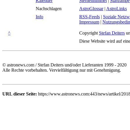
Kalender
Sternenhimmel
|
Startrampe
Nachschlagen
AstroGlossar
|
AstroLinks
Info
RSS-Feeds
|
Soziale Netzw
Impressum
|
Nutzungsbedi
^
Copyright
Stefan Deiters
un
Diese Website wird auf ein
© astronews.com / Stefan Deiters und/oder Lieferanten 1999 - 2020
Alle Rechte vorbehalten. Vervielfältigung nur mit Genehmigung.
URL dieser Seite:
https://www.astronews.com:443/news/artikel/201