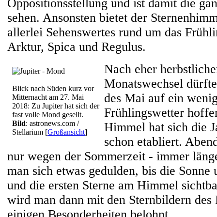
Oppositionsstellung und ist damit die ga
sehen. Ansonsten bietet der Sternenhimm
allerlei Sehenswertes rund um das Frühl
Arktur, Spica und Regulus.
Nach eher herbstlich
Monatswechsel dürften
Blick nach Süden kurz vor
des Mai auf ein wenig
Mitternacht am 27. Mai
2018: Zu Jupiter hat sich der
Frühlingswetter hoffe
fast volle Mond gesellt.
Bild
: astronews.com /
Himmel hat sich die J
Stellarium
[
Großansicht
]
schon etabliert. Abend
nur wegen der Sommerzeit - immer länge
man sich etwas gedulden, bis die Sonne 
und die ersten Sterne am Himmel sichtb
wird man dann mit den Sternbildern des 
einigen Besonderheiten belohnt.