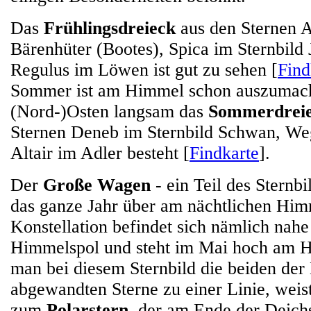
Das
Frühlingsdreieck
aus den Sternen A
Bärenhüter (Bootes), Spica im Sternbild
Regulus im Löwen ist gut zu sehen [
Find
Sommer ist am Himmel schon auszumach
(Nord-)Osten langsam das
Sommerdrei
Sternen Deneb im Sternbild Schwan, Weg
Altair im Adler besteht [
Findkarte
].
Der
Große Wagen
- ein Teil des Sternb
das ganze Jahr über am nächtlichen Him
Konstellation befindet sich nämlich nah
Himmelspol und steht im Mai hoch am H
man bei diesem Sternbild die beiden der
abgewandten Sterne zu einer Linie, weis
zum
Polarstern
, der am Ende der Deich