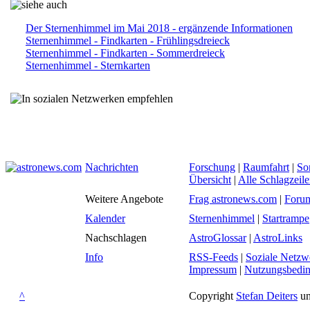
Der Sternenhimmel im Mai 2018 - ergänzende Informationen
Sternenhimmel - Findkarten - Frühlingsdreieck
Sternenhimmel - Findkarten - Sommerdreieck
Sternenhimmel - Sternkarten
Nachrichten
Forschung
|
Raumfahrt
|
So
Übersicht
|
Alle Schlagzeil
Weitere Angebote
Frag astronews.com
|
Foru
Kalender
Sternenhimmel
|
Startrampe
Nachschlagen
AstroGlossar
|
AstroLinks
Info
RSS-Feeds
|
Soziale Netzw
Impressum
|
Nutzungsbedi
^
Copyright
Stefan Deiters
un