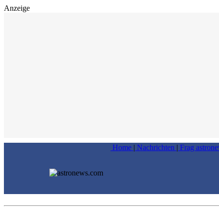
Anzeige
Home
|
Nachrichten
|
Frag astron