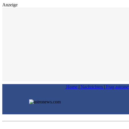
Anzeige
Home
|
Nachrichten
|
Frag astron