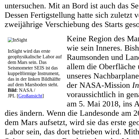
untersuchen. Mit an Bord ist auch das S
Dessen Fertigstellung hatte sich zuletzt 
zweijährige Verschiebung des Starts geso
Keine Region des Mars
wie sein Inneres. Bis
InSight wird das erste
Raumsonden und Land
geophysikalische Labor auf
dem Mars sein. Das
allem die Oberfläche
Seismometer SEIS ist das
kuppelförmige Instrument,
unseres Nachbarplanet
das in der linken Bildhälfte
der NASA-Mission
In
auf dem Marsboden steht.
Bild
: NASA /
voraussichtlich in ge
JPL
[
Großansicht
]
am 5. Mai 2018, ins All
dies ändern. Wenn die Landesonde am 2
dem Mars aufsetzt, wird sie das erste ge
Labor sein, das dort betrieben wird. Mith