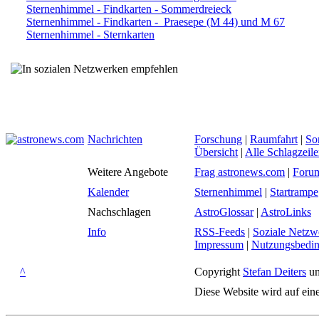
Sternenhimmel - Findkarten - Sommerdreieck
Sternenhimmel - Findkarten - Praesepe (M 44) und M 67
Sternenhimmel - Sternkarten
Nachrichten
Forschung
|
Raumfahrt
|
So
Übersicht
|
Alle Schlagzeil
Weitere Angebote
Frag astronews.com
|
Foru
Kalender
Sternenhimmel
|
Startrampe
Nachschlagen
AstroGlossar
|
AstroLinks
Info
RSS-Feeds
|
Soziale Netzw
Impressum
|
Nutzungsbedi
^
Copyright
Stefan Deiters
un
Diese Website wird auf ein