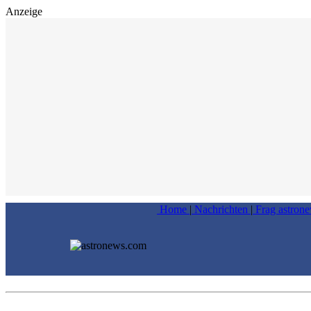
Anzeige
Home
|
Nachrichten
|
Frag astron