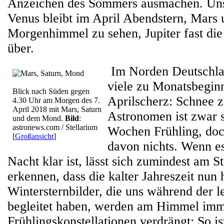
Anzeichen des Sommers ausmachen. Uns
Venus bleibt im April Abendstern, Mars 
Morgenhimmel zu sehen, Jupiter fast di
über.
Im Norden Deutschla
viele zu Monatsbegin
Blick nach Süden gegen
Aprilscherz: Schnee z
4.30 Uhr am Morgen des 7.
April 2018 mit Mars, Saturn
Astronomen ist zwar s
und dem Mond.
Bild
:
astronews.com / Stellarium
Wochen Frühling, doc
[
Großansicht
]
davon nichts. Wenn es
Nacht klar ist, lässt sich zumindest am 
erkennen, dass die kalter Jahreszeit nun h
Wintersternbilder, die uns während der 
begleitet haben, werden am Himmel im
Frühlingskonstellationen verdrängt: So i