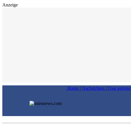
Anzeige
Home
|
Nachrichten
|
Frag astron