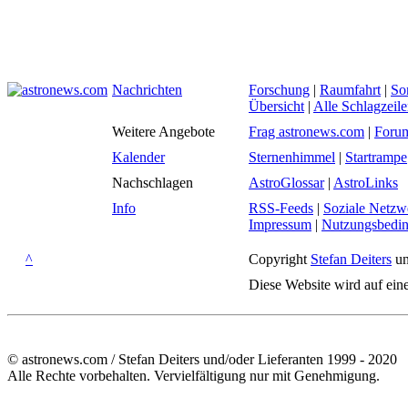
Nachrichten
Forschung
|
Raumfahrt
|
So
Übersicht
|
Alle Schlagzeil
Weitere Angebote
Frag astronews.com
|
Foru
Kalender
Sternenhimmel
|
Startrampe
Nachschlagen
AstroGlossar
|
AstroLinks
Info
RSS-Feeds
|
Soziale Netzw
Impressum
|
Nutzungsbedi
^
Copyright
Stefan Deiters
un
Diese Website wird auf ein
© astronews.com / Stefan Deiters und/oder Lieferanten 1999 - 2020
Alle Rechte vorbehalten. Vervielfältigung nur mit Genehmigung.