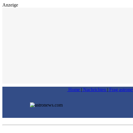
Anzeige
Home
|
Nachrichten
|
Frag astron