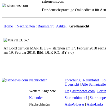
astronews.com
Der deutschsprachige Onlinedienst für As
Home
:
Nachrichten
:
Raumfahrt
:
Artikel
:
Großansicht
An Bord der von MAPHEUS-7 starteten am 17. Februar 2018 sechs E
am 19. Februar 2018.
Bild
: DLR (CC-BY 3.0)
Nachrichten
Forschung
|
Raumfahrt
|
So
Übersicht
|
Alle Schlagzeil
Weitere Angebote
Frag astronews.com
|
Foru
Kalender
Sternenhimmel
|
Startrampe
Nachschlagen
AstroGlossar
|
AstroLinks