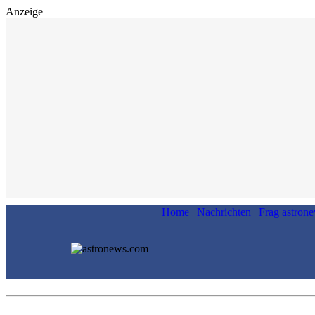
Anzeige
Home
|
Nachrichten
|
Frag astron