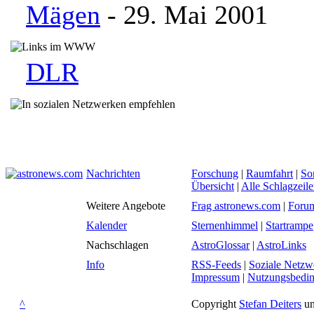
Mägen
- 29. Mai 2001
DLR
Nachrichten
Forschung
|
Raumfahrt
|
So
Übersicht
|
Alle Schlagzeil
Weitere Angebote
Frag astronews.com
|
Foru
Kalender
Sternenhimmel
|
Startrampe
Nachschlagen
AstroGlossar
|
AstroLinks
Info
RSS-Feeds
|
Soziale Netzw
Impressum
|
Nutzungsbedi
^
Copyright
Stefan Deiters
un