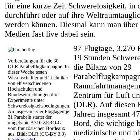
für eine kurze Zeit Schwerelosigkeit, in
durchführt oder auf ihre Weltraumtauglic
werden können. Diesmal kann man über 
Medien fast live dabei sein.
97 Flugtage, 3.270 
19 Stunden Schwerelo
Vorbereitungen für die 30.
die Bilanz von 29
DLR Parabelflugkampagne: In
dieser Woche testen
Parabelflugkampagn
Wissenschaftler und Techniker
von elf verschiedenen
Raumfahrtmanageme
Hochschulen und
Zentrum für Luft u
Bundeseinrichtungen ihre
Experimente unter
(DLR). Auf diesen 
Schwerelosigkeitsbedingungen.
An insgesamt vier Flugtagen je
Jahren insgesamt 4
31 Parabeln startet der
Bord, die wichtige b
umgebaute A310 ZERO-G
vom französischen Bordeaux
medizinische und ph
aus.
Bild
: DLR (CC-BY 3.0)
[
Großansicht
]