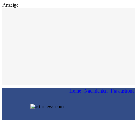
Anzeige
Home
|
Nachrichten
|
Frag astron