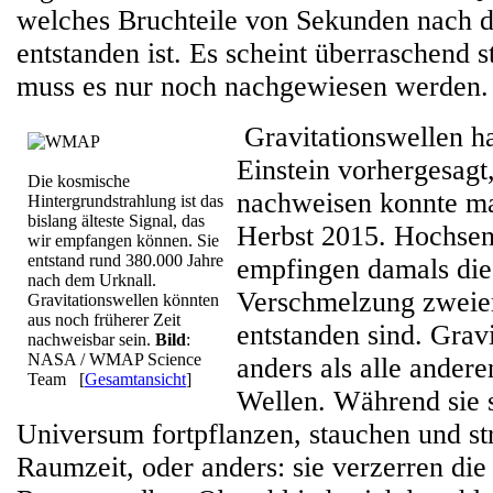
welches Bruchteile von Sekunden nach 
entstanden ist. Es scheint überraschend s
muss es nur noch nachgewiesen werden.
Gravitationswellen ha
Einstein vorhergesagt,
Die kosmische
nachweisen konnte man
Hintergrundstrahlung ist das
bislang älteste Signal, das
Herbst 2015. Hochsen
wir empfangen können. Sie
entstand rund 380.000 Jahre
empfingen damals die 
nach dem Urknall.
Verschmelzung zweie
Gravitationswellen könnten
aus noch früherer Zeit
entstanden sind. Grav
nachweisbar sein.
Bild
:
NASA / WMAP Science
anders als alle ander
Team
[
Gesamtansicht
]
Wellen. Während sie 
Universum fortpflanzen, stauchen und st
Raumzeit, oder anders: sie verzerren di