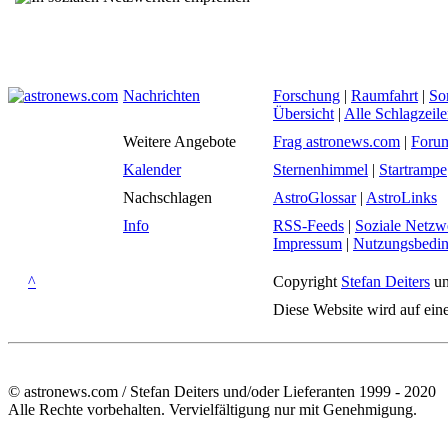
Nachrichten
Forschung
|
Raumfahrt
|
So
Übersicht
|
Alle Schlagzeil
Weitere Angebote
Frag astronews.com
|
Foru
Kalender
Sternenhimmel
|
Startrampe
Nachschlagen
AstroGlossar
|
AstroLinks
Info
RSS-Feeds
|
Soziale Netzw
Impressum
|
Nutzungsbedi
^
Copyright
Stefan Deiters
un
Diese Website wird auf ein
© astronews.com / Stefan Deiters und/oder Lieferanten 1999 - 2020
Alle Rechte vorbehalten. Vervielfältigung nur mit Genehmigung.