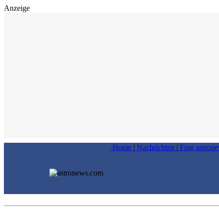
Anzeige
Home
|
Nachrichten
|
Frag astron