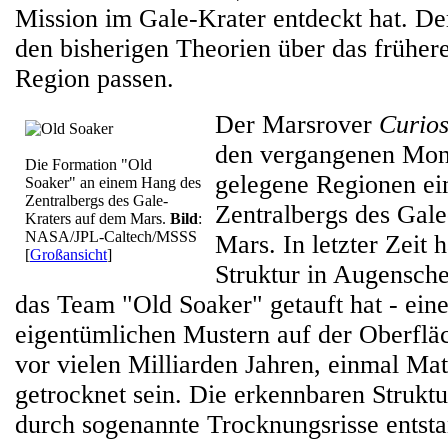
Mission im Gale-Krater entdeckt hat. D
den bisherigen Theorien über das früher
Region passen.
Der Marsrover
Curios
den vergangenen Mon
Die Formation "Old
gelegene Regionen ei
Soaker" an einem Hang des
Zentralbergs des Gale-
Zentralbergs des Gal
Kraters auf dem Mars.
Bild
:
NASA/JPL-Caltech/MSSS
Mars. In letzter Zeit 
[
Großansicht
]
Struktur in Augensch
das Team "Old Soaker" getauft hat - ein
eigentümlichen Mustern auf der Oberfläc
vor vielen Milliarden Jahren, einmal M
getrocknet sein. Die erkennbaren Strukt
durch sogenannte Trocknungsrisse entst