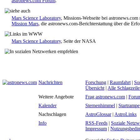
astronews.com Forum
.
Mars Science Laboratory
, Missions-Webseite bei astronews.com 
Mission Mars
, die astronews.com-Berichterstattung über die Erf
Mars Science Laboratory
, Seite der NASA
Nachrichten
Forschung
|
Raumfahrt
|
So
Übersicht
|
Alle Schlagzeil
Weitere Angebote
Frag astronews.com
|
Foru
Kalender
Sternenhimmel
|
Startrampe
Nachschlagen
AstroGlossar
|
AstroLinks
Info
RSS-Feeds
|
Soziale Netzw
Impressum
|
Nutzungsbedi