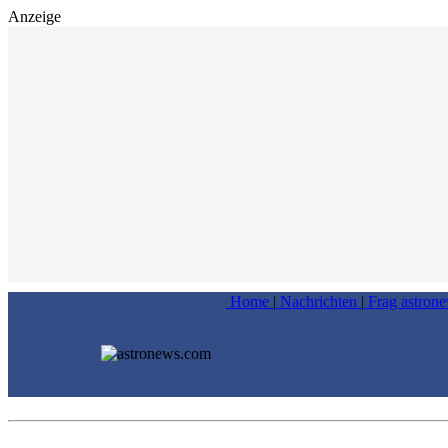
Anzeige
Home
|
Nachrichten
|
Frag astron