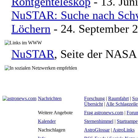
Röntgenteleskop
- 13. Jun
NuSTAR: Suche nach Sch
Löchern
- 24. September 
NuSTAR
, Seite der NASA
Nachrichten
Forschung
|
Raumfahrt
|
So
Übersicht
|
Alle Schlagzeil
Weitere Angebote
Frag astronews.com
|
Foru
Kalender
Sternenhimmel
|
Startrampe
Nachschlagen
AstroGlossar
|
AstroLinks