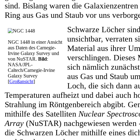
sind. Bislang waren die Galaxienzentren
Ring aus Gas und Staub vor uns verborg
Schwarze Löcher sind
unsichtbar, verraten s
NGC 1448 in einer Ansicht
Material aus ihrer U
aus Daten des Carnegie-
Irvine Galaxy Survey und
verschlingen. Dieses 
von NuSTAR.
Bild
:
NASA/JPL-
sich nämlich zunächst
Caltech/Carnegie-Irvine
aus Gas und Staub u
Galaxy Survey
[
Großansicht
]
Loch, die sich dann a
Temperaturen aufheizt und dabei auch h
Strahlung im Röntgenbereich abgibt. Ge
mithilfe des Satelliten
Nuclear Spectrosc
Array
(NuSTAR) nachgewiesen werden -
die Schwarzen Löcher mithilfe eines dic