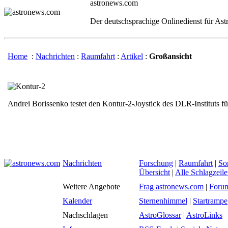
astronews.com
Der deutschsprachige Onlinedienst für As
Home
:
Nachrichten
:
Raumfahrt
:
Artikel
:
Großansicht
Andrei Borissenko testet den Kontur-2-Joystick des DLR-Instituts 
Nachrichten
Forschung
|
Raumfahrt
|
So
Übersicht
|
Alle Schlagzeil
Weitere Angebote
Frag astronews.com
|
Foru
Kalender
Sternenhimmel
|
Startrampe
Nachschlagen
AstroGlossar
|
AstroLinks