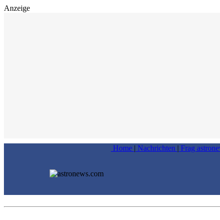
Anzeige
Home
|
Nachrichten
|
Frag astron