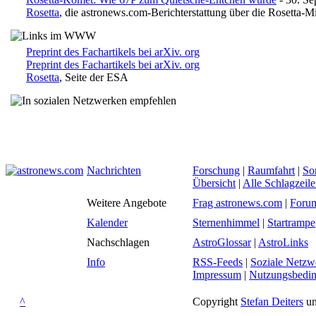
Rosetta
, die astronews.com-Berichterstattung über die Rosetta-M
Preprint des Fachartikels bei arXiv. org
Preprint des Fachartikels bei arXiv. org
Rosetta
, Seite der ESA
Nachrichten
Forschung
|
Raumfahrt
|
So
Übersicht
|
Alle Schlagzeil
Weitere Angebote
Frag astronews.com
|
Foru
Kalender
Sternenhimmel
|
Startrampe
Nachschlagen
AstroGlossar
|
AstroLinks
Info
RSS-Feeds
|
Soziale Netzw
Impressum
|
Nutzungsbedi
^
Copyright
Stefan Deiters
un