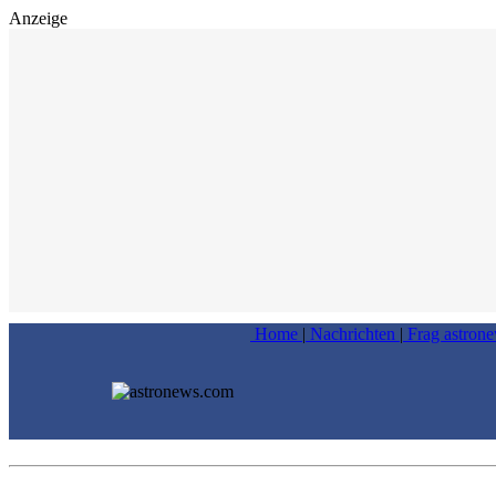
Anzeige
Home
|
Nachrichten
|
Frag astron