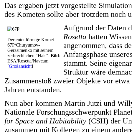
Das ergaben jetzt vorgestellte Simulatio
des Kometen sollte aber trotzdem noch u
Aufgrund der Daten 
Rosetta
hatten Wissens
Der entenförmige Komet
angenommen
,
dass de
67P/Churyumov-
Gerasimenko mit seinem
Anfangsphase unsere
zerbrechlichen "Hals".
Bild
:
ESA/Rosetta/Navcam
stammt. Seine eigenar
[
Großansicht
]
Struktur wäre demnac
Zusammenstoß zweier Objekte vor etwa 
Jahren entstanden.
Nun aber kommen Martin Jutzi und Wil
Nationale Forschungsschwerpunkt Plan
for Space and Habitability
(CSH) der Uni
zusammen mit Kollegen zu einem anderen