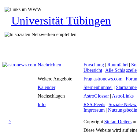
Universität Tübingen
Nachrichten
Forschung
|
Raumfahrt
|
So
Übersicht
|
Alle Schlagzeil
Weitere Angebote
Frag astronews.com
|
Foru
Kalender
Sternenhimmel
|
Startrampe
Nachschlagen
AstroGlossar
|
AstroLinks
Info
RSS-Feeds
|
Soziale Netzw
Impressum
|
Nutzungsbedi
^
Copyright
Stefan Deiters
un
Diese Website wird auf ein