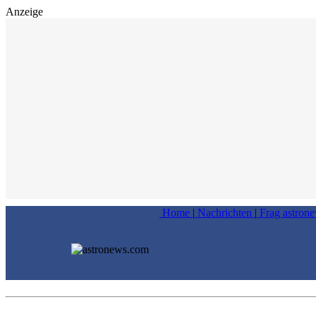
Anzeige
Home
|
Nachrichten
|
Frag astron