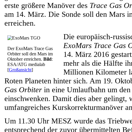
erste größere Manöver des
Trace Gas Or
am 14. März. Die Sonde soll den Mars 
erreichen.
Die europäisch-russi
ExoMars Trace Gas O
Der ExoMars Trace Gas
14. März 2016 gestart
Orbiter soll den Mars im
Oktober erreichen.
Bild
:
mehr als die Hälfte ih
ESA/ATG medialab
[
Großansicht
]
Millionen Kilometer 
Roten Planeten hinter sich. Am 19. Okto
Gas Orbiter
in eine Umlaufbahn um den 
einschwenken. Damit dies aber gelingt, w
umfangreiches Kurskorrekturmanöver an
Um 11.30 Uhr MESZ wurde das Triebwe
entsprechend der zuvor übermittelten Be