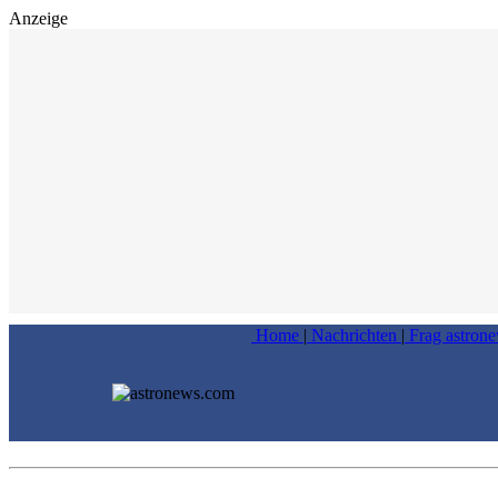
Anzeige
Home
|
Nachrichten
|
Frag astron