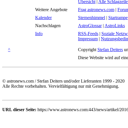
Übersicht
|
Alle Schlagzeil
Weitere Angebote
Frag astronews.com
|
Foru
Kalender
Sternenhimmel
|
Startrampe
Nachschlagen
AstroGlossar
|
AstroLinks
Info
RSS-Feeds
|
Soziale Netzw
Impressum
|
Nutzungsbedi
^
Copyright
Stefan Deiters
un
Diese Website wird auf ein
© astronews.com / Stefan Deiters und/oder Lieferanten 1999 - 2020
Alle Rechte vorbehalten. Vervielfältigung nur mit Genehmigung.
URL dieser Seite:
https://www.astronews.com:443/news/artikel/201