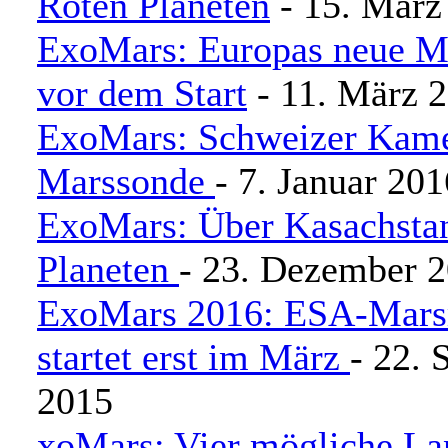
Roten Planeten
- 15. März
ExoMars: Europas neue M
vor dem Start
- 11. März 
ExoMars: Schweizer Kame
Marssonde
- 7. Januar 201
ExoMars: Über Kasachsta
Planeten
- 23. Dezember 
ExoMars 2016: ESA-Mars
startet erst im März
- 22. 
2015
xoMars: Vier mögliche Lan