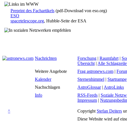
Preprint des Fachartikels
(pdf-Download von eso.org)
ESO
spacetelescope.org
, Hubble-Seite der ESA
Nachrichten
Forschung
|
Raumfahrt
|
So
Übersicht
|
Alle Schlagzeil
Weitere Angebote
Frag astronews.com
|
Foru
Kalender
Sternenhimmel
|
Startrampe
Nachschlagen
AstroGlossar
|
AstroLinks
Info
RSS-Feeds
|
Soziale Netzw
Impressum
|
Nutzungsbedi
^
Copyright
Stefan Deiters
un
Diese Website wird auf ein