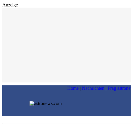
Anzeige
Home
|
Nachrichten
|
Frag astron