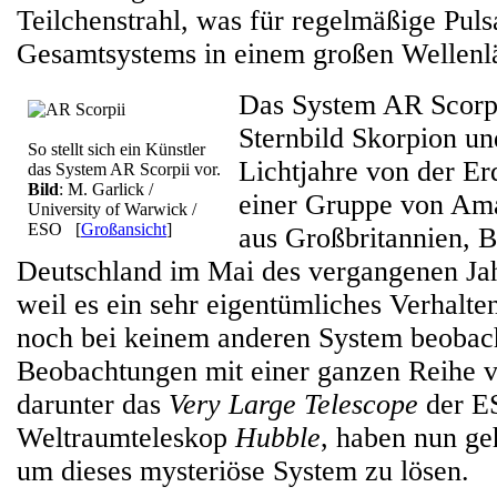
Teilchenstrahl, was für regelmäßige Puls
Gesamtsystems in einem großen Wellenlä
Das System AR Scorpi
Sternbild Skorpion un
So stellt sich ein Künstler
Lichtjahre von der Er
das System AR Scorpii vor.
Bild
: M. Garlick /
einer Gruppe von Am
University of Warwick /
ESO
[
Großansicht
]
aus Großbritannien, B
Deutschland im Mai des vergangenen Jah
weil es ein sehr eigentümliches Verhalten
noch bei keinem anderen System beobac
Beobachtungen mit einer ganzen Reihe 
darunter das
Very Large Telescope
der E
Weltraumteleskop
Hubble
, haben nun ge
um dieses mysteriöse System zu lösen.