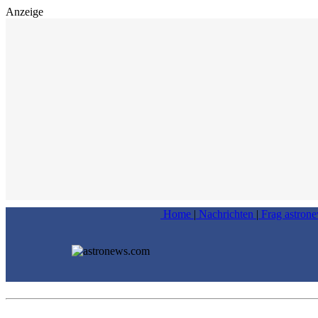
Anzeige
Home
|
Nachrichten
|
Frag astron