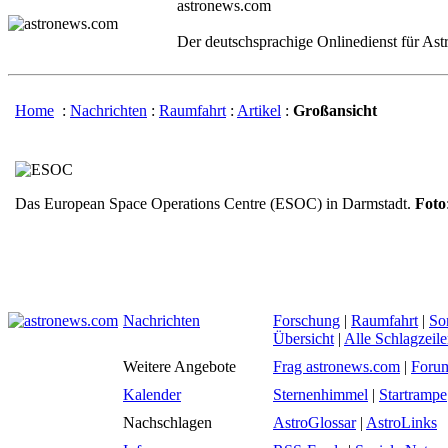
astronews.com
Der deutschsprachige Onlinedienst für As
Home
:
Nachrichten
:
Raumfahrt
:
Artikel
:
Großansicht
Das European Space Operations Centre (ESOC) in Darmstadt.
Foto
Nachrichten
Forschung
|
Raumfahrt
|
So
Übersicht
|
Alle Schlagzeil
Weitere Angebote
Frag astronews.com
|
Foru
Kalender
Sternenhimmel
|
Startrampe
Nachschlagen
AstroGlossar
|
AstroLinks