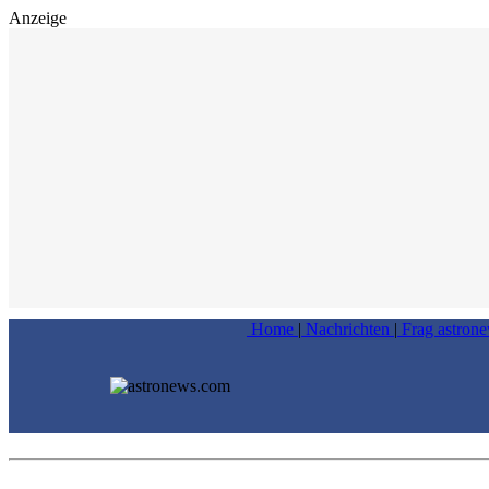
Anzeige
Home
|
Nachrichten
|
Frag astron