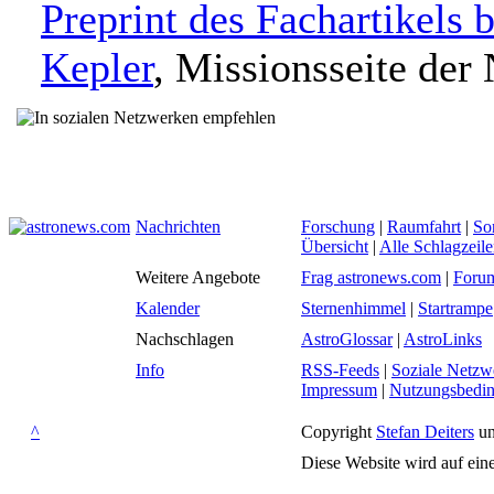
Preprint des Fachartikels 
Kepler
, Missionsseite de
Nachrichten
Forschung
|
Raumfahrt
|
So
Übersicht
|
Alle Schlagzeil
Weitere Angebote
Frag astronews.com
|
Foru
Kalender
Sternenhimmel
|
Startrampe
Nachschlagen
AstroGlossar
|
AstroLinks
Info
RSS-Feeds
|
Soziale Netzw
Impressum
|
Nutzungsbedi
^
Copyright
Stefan Deiters
un
Diese Website wird auf ein