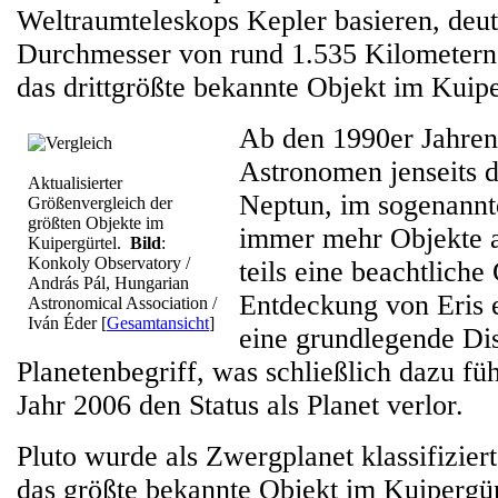
Weltraumteleskops Kepler basieren, deut
Durchmesser von rund 1.535 Kilometern 
das drittgrößte bekannte Objekt im Kuipe
Ab den 1990er Jahre
Astronomen jenseits 
Aktualisierter
Neptun, im sogenannt
Größenvergleich der
größten Objekte im
immer mehr Objekte a
Kuipergürtel.
Bild
:
Konkoly Observatory /
teils eine beachtliche
András Pál, Hungarian
Entdeckung von Eris e
Astronomical Association /
Iván Éder
[
Gesamtansicht
]
eine grundlegende Di
Planetenbegriff, was schließlich dazu füh
Jahr 2006 den Status als Planet verlor.
Pluto wurde als Zwergplanet klassifizier
das größte bekannte Objekt im Kuipergü