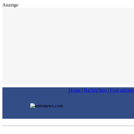
Anzeige
Home
|
Nachrichten
|
Frag astron