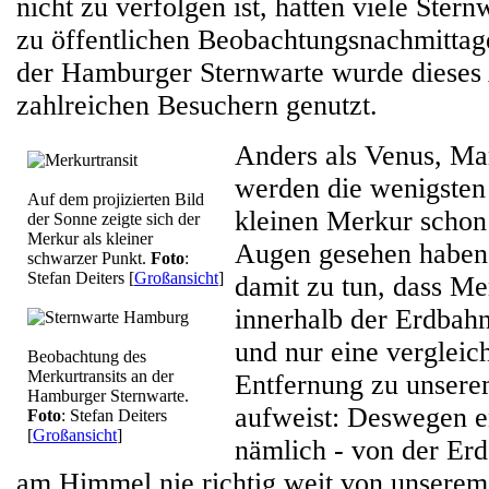
nicht zu verfolgen ist, hatten viele Ster
zu öffentlichen Beobachtungsnachmittag
der Hamburger Sternwarte wurde dieses
zahlreichen Besuchern genutzt.
Anders als Venus, Mar
werden die wenigste
Auf dem projizierten Bild
kleinen Merkur schon
der Sonne zeigte sich der
Merkur als kleiner
Augen gesehen haben.
schwarzer Punkt.
Foto
:
Stefan Deiters
[
Großansicht
]
damit zu tun, dass Me
innerhalb der Erdbah
und nur eine vergleic
Beobachtung des
Merkurtransits an der
Entfernung zu unsere
Hamburger Sternwarte.
aufweist: Deswegen en
Foto
: Stefan Deiters
[
Großansicht
]
nämlich - von der Erde
am Himmel nie richtig weit von unserem 