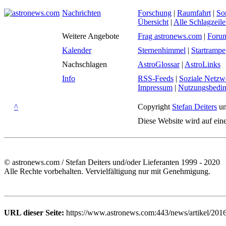
Nachrichten
Forschung
|
Raumfahrt
|
So
Übersicht
|
Alle Schlagzeil
Weitere Angebote
Frag astronews.com
|
Foru
Kalender
Sternenhimmel
|
Startrampe
Nachschlagen
AstroGlossar
|
AstroLinks
Info
RSS-Feeds
|
Soziale Netzw
Impressum
|
Nutzungsbedi
^
Copyright
Stefan Deiters
un
Diese Website wird auf ein
© astronews.com / Stefan Deiters und/oder Lieferanten 1999 - 2020
Alle Rechte vorbehalten. Vervielfältigung nur mit Genehmigung.
URL dieser Seite:
https://www.astronews.com:443/news/artikel/201